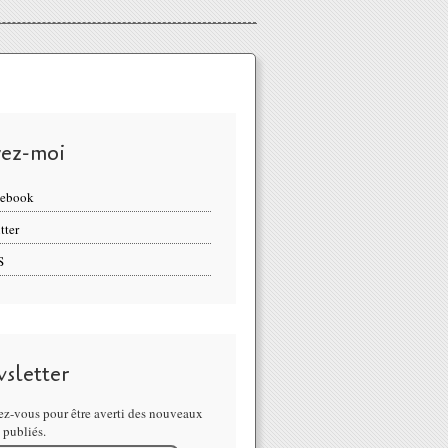
vez-moi
cebook
tter
S
sletter
z-vous pour être averti des nouveaux
s publiés.