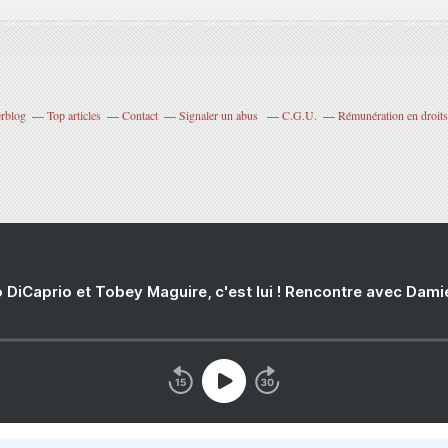
erblog
Top articles
Contact
Signaler un abus
C.G.U.
Rémunération en droits
 DiCaprio et Tobey Maguire, c'est lui ! Rencontre avec Dam