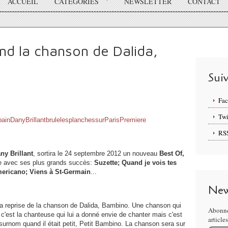
ACCUEIL
CATÉGORIES
NEWSLETTER
CONTACT
end la chanson de Dalida,
Sui
Fa
Twi
RS
ny Brillant
, sortira le 24 septembre 2012 un nouveau
Best Of,
ière avec ses plus grands succès:
Suzette; Quand je vois tes
mericano; Viens à St-Germain
...
New
sa reprise de la chanson de Dalida, Bambino. Une chanson qui
Abonne
c'est la chanteuse qui lui a donné envie de chanter mais c'est
article
surnom quand il était petit, Petit Bambino. La chanson sera sur