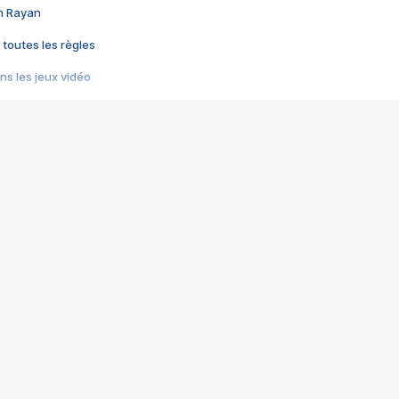
im Rayan
 toutes les règles
s les jeux vidéo
us choquant de Rockstar ? - Le scandale BULLY
e plus moche de Steam
du RÊVE tourne au CAUCHEMAR
pendant 8 heures
it… à tort
umiliés par un jeu vidéo
ire - Final Fantasy 8
ti un empire - Age of Empires
story DOFUS
tard, il crée l'un des pires jeux de tous les temps, MindsEye.