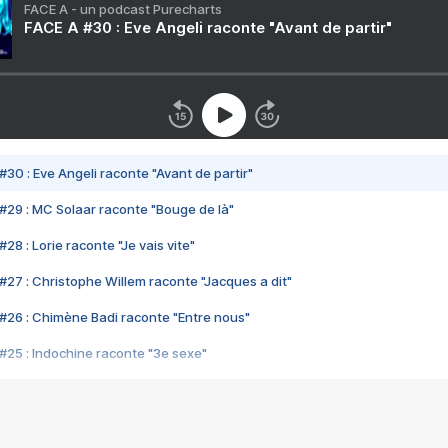
FACE A - un podcast Purecharts
FACE A #30 : Eve Angeli raconte "Avant de partir"
#30 : Eve Angeli raconte "Avant de partir"
#29 : MC Solaar raconte "Bouge de là"
28 : Lorie raconte "Je vais vite"
#27 : Christophe Willem raconte "Jacques a dit"
#26 : Chimène Badi raconte "Entre nous"
#25 : Indochine raconte "3e sexe"
#24 : Zaho raconte "C'est chelou"
#23 : Patrick Bruel raconte "Au café des délices"