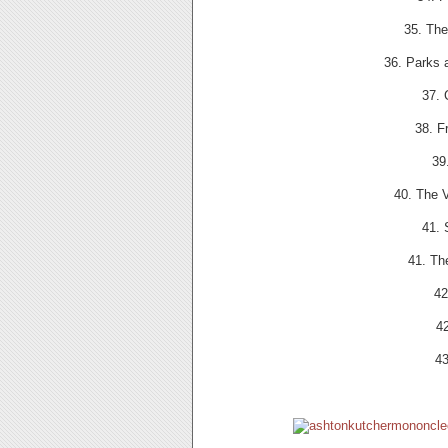
35. Th
36. Parks 
37.
38. F
39
40. The 
41. 
41. Th
42
4
43