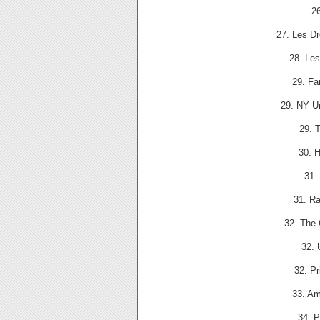
2
27. Les D
28. Le
29. Fa
29. NY U
29. 
30. 
31.
31. R
32. The
32. 
32. P
33. Am
34. 