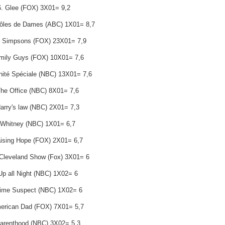
6. Glee (FOX) 3X01= 9,2
rôles de Dames (ABC) 1X01= 8,7
s Simpsons (FOX) 23X01= 7,9
mily Guys (FOX) 10X01= 7,6
nité Spéciale (NBC) 13X01= 7,6
The Office (NBC) 8X01= 7,6
Harry's law (NBC) 2X01= 7,3
 Whitney (NBC) 1X01= 6,7
aising Hope (FOX) 2X01= 6,7
 Cleveland Show (Fox) 3X01= 6
Up all Night (NBC) 1X02= 6
rime Suspect (NBC) 1X02= 6
erican Dad (FOX) 7X01= 5,7
Parenthood (NBC) 3X02= 5,3