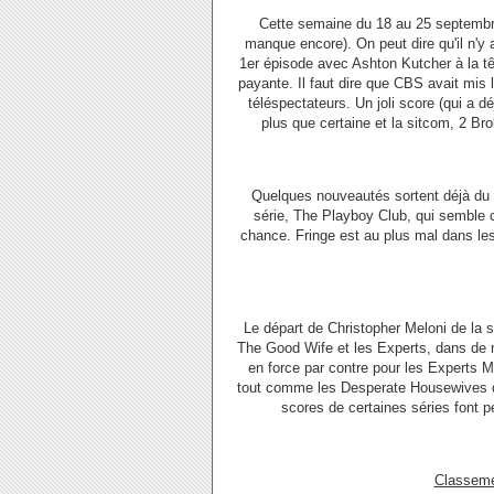
Cette semaine du 18 au 25 septembre,
manque encore). On peut dire qu'il n'y
1er épisode avec Ashton Kutcher à la tê
payante. Il faut dire que CBS avait mis
téléspectateurs. Un joli score (qui a 
plus que certaine et la sitcom, 2 Br
Quelques nouveautés sortent déjà du l
série, The Playboy Club, qui semble 
chance. Fringe est au plus mal dans le
Le départ de Christopher Meloni de la s
The Good Wife et les Experts, dans de n
en force par contre pour les Experts M
tout comme les Desperate Housewives do
scores de certaines séries font p
Classeme