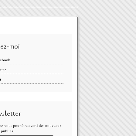
vez-moi
cebook
tter
S
sletter
z-vous pour être averti des nouveaux
s publiés.