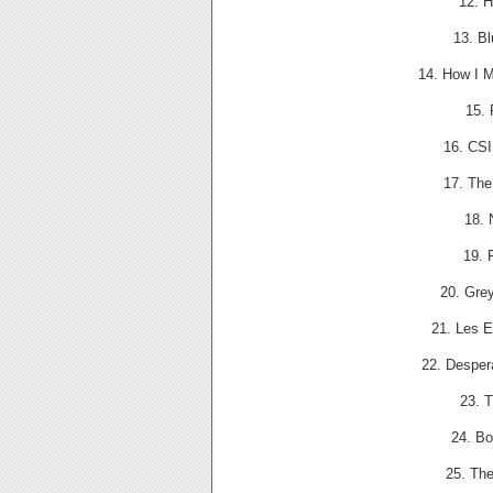
12. 
13. B
14. How I 
15.
16. CSI
17. The
18. 
19. 
20. Gre
21. Les 
22. Desper
23. 
24. Bo
25. Th