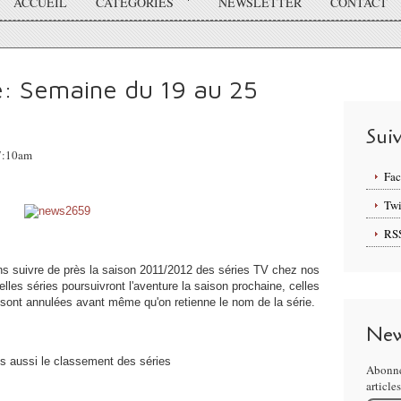
ACCUEIL
CATÉGORIES
NEWSLETTER
CONTACT
e: Semaine du 19 au 25
Sui
07:10am
Fa
Twi
RS
ons suivre de près la saison 2011/2012 des séries TV chez nos
lles séries poursuivront l'aventure la saison prochaine, celles
 sont annulées avant même qu'on retienne le nom de la série.
New
s aussi le classement des séries
Abonne
article