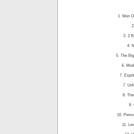
1. Mon O
2
3. 2 
4. 
5. The Bi
6. Mod
7. Espr
7. Unf
8. The
9.
10. Perso
11. Le