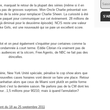
Email
 marquait le retour de la plupart des séries (même si il en
 a pas de grosses surprises. Mon Oncle Charlie présentait son
te de la série pour remplacer Charlie Sheen. La curiosité à été
 le paquet pour communiquer sur cet évènement. 28 millions de
déjà diminué pour le deuxième épisode). NCIS reste une valeur
oke Girls, est une nouveauté qui se paie un excellent score.
ot et on peut également s'inquièter pour certaines comme la
condamnée à court terme. Eddie Cibrian n'a vraiment pas de
s audiences et la sitcom, Free Agents, de NBC ne fait pas des
étincelles.
érie, New York Unité spéciale, pénalise le cop show alors que
ouvelles cases horaires vont devoir se faire une place. Retour
anhattan alors que ceux de Miami sont plutôt en petite forme
nt c'est la dernière saison. Ne parlons pas de la CW dont les
eur...1,5 millions pour 90210, mais à quand l'annulation?
nt du 18 au 25 septembre 2011