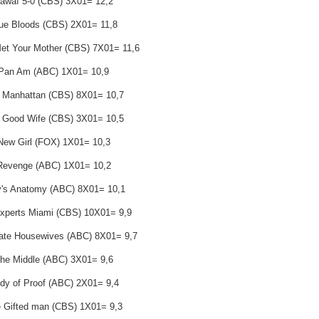
Hawaï 5-0 (CBS) 3X01= 12,2
lue Bloods (CBS) 2X01= 11,8
Met Your Mother (CBS) 7X01= 11,6
 Pan Am (ABC) 1X01= 10,9
 Manhattan (CBS) 8X01= 10,7
 Good Wife (CBS) 3X01= 10,5
New Girl (FOX) 1X01= 10,3
Revenge (ABC) 1X01= 10,2
y's Anatomy (ABC) 8X01= 10,1
Experts Miami (CBS) 10X01= 9,9
ate Housewives (ABC) 8X01= 9,7
The Middle (ABC) 3X01= 9,6
dy of Proof (ABC) 2X01= 9,4
e Gifted man (CBS) 1X01= 9,3