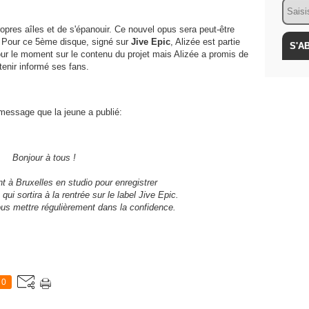
Email
ropres aîles et de s'épanouir. Ce nouvel opus sera peut-être
. Pour ce 5ème disque, signé sur
Jive Epic
, Alizée est partie
pour le moment sur le contenu du projet mais Alizée a promis de
tenir informé ses fans.
 message que la jeune a publié:
Bonjour à tous !
 à Bruxelles en studio pour enregistrer
i sortira à la rentrée sur le label Jive Epic.
us mettre régulièrement dans la confidence.
0