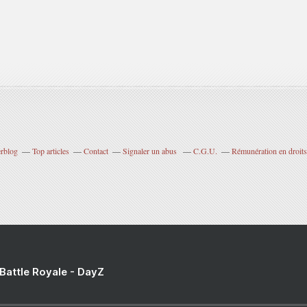
erblog
Top articles
Contact
Signaler un abus
C.G.U.
Rémunération en droits
 Battle Royale - DayZ