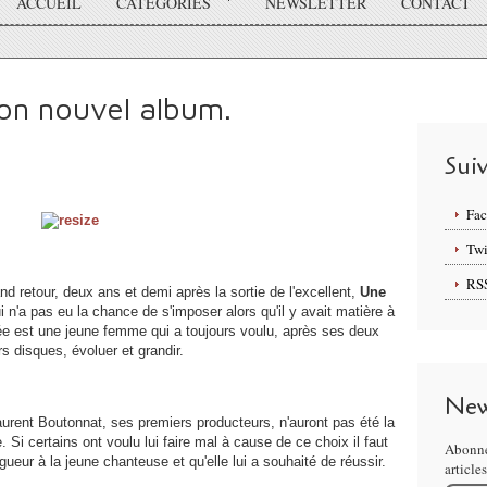
ACCUEIL
CATÉGORIES
NEWSLETTER
CONTACT
son nouvel album.
Sui
Fa
Twi
RS
and retour, deux ans et demi après la sortie de l'excellent,
Une
n'a pas eu la chance de s'imposer alors qu'il y avait matière à
zée est une jeune femme qui a toujours voulu, après ses deux
s disques, évoluer et grandir.
New
rent Boutonnat, ses premiers producteurs, n'auront pas été la
e. Si certains ont voulu lui faire mal à cause de ce choix il faut
Abonne
ueur à la jeune chanteuse et qu'elle lui a souhaité de réussir.
article