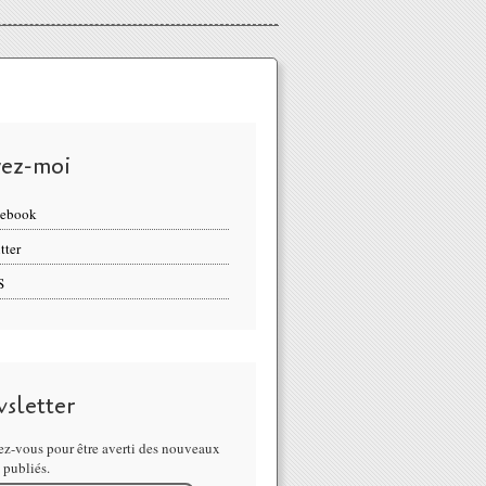
vez-moi
cebook
tter
S
sletter
z-vous pour être averti des nouveaux
s publiés.