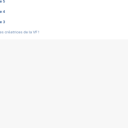
e 5
e 4
e 3
s créatrices de la VF !
e 2
e 1
e Mektoub My Love arrive enfin ! Rencontre avec Shaïn Boumedine et Sal
i : après Toni en famille
elle réalise le bouleversant Dites lui que je l'aime
ais ! Rencontre autour de Vie privée de Rebecca Zlotowski
 de Marguerite, Grave... Rencontre avec Ella Rumpf
 Les Rêveurs, un film intime sur la santé mentale
a avec un film sur le mouvement des Gilets jaunes