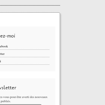
vez-moi
cebook
tter
S
sletter
z-vous pour être averti des nouveaux
s publiés.