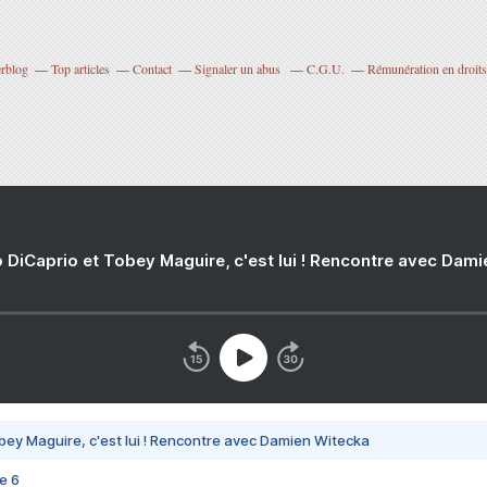
erblog
Top articles
Contact
Signaler un abus
C.G.U.
Rémunération en droits
 DiCaprio et Tobey Maguire, c'est lui ! Rencontre avec Dam
bey Maguire, c'est lui ! Rencontre avec Damien Witecka
e 6