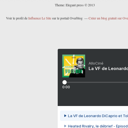
Theme: Elegant press © 2013
Voir le profil de
Influence Le Site
sur le portail Overblog
Créer un blog gratuit sur Ov
AlloCiné
La VF de Leonardo
0:00
La VF de Leonardo DiCaprio et To
Heated Rivalry, le débrief - Episod