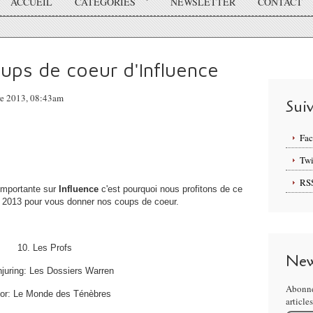
ACCUEIL
CATÉGORIES
NEWSLETTER
CONTACT
ups de coeur d'Influence
bre 2013, 08:43am
Sui
Fa
Twi
RS
importante sur
Influence
c'est pourquoi nous profitons de ce
ée 2013 pour vous donner nos coups de coeur.
10. Les Profs
New
njuring: Les Dossiers Warren
Abonne
hor: Le Monde des Ténèbres
article