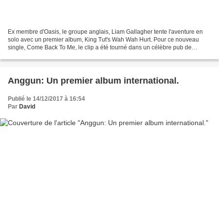
Ex membre d'Oasis, le groupe anglais, Liam Gallagher tente l'aventure en
solo avec un premier album, King Tut's Wah Wah Hurt. Pour ce nouveau
single, Come Back To Me, le clip a été tourné dans un célèbre pub de
Glasgow, en Ecosse. Le clip est réalisé...
Anggun: Un premier album international.
Publié le 14/12/2017 à 16:54
Par
David