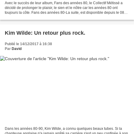
Avec le succès de leur album, Fans des années 80, le Collectif Métissé a
décidé de prolonger le plaisir, le sien et le nôtre car les années 80 ont
toujours la côte. Fans des années 80-La suite, est disponible depuis le 08
décembre 2017 chez tous les bons...
Kim Wilde: Un retour plus rock.
Publié le 14/12/2017 à 16:38
Par
David
Dans les années 80-90, Kim Wilde, a connu quelques beaux tubes. Si la
chanteuse anglaise n'a jamais arrêté sa carrière s'est un peu confinée à son