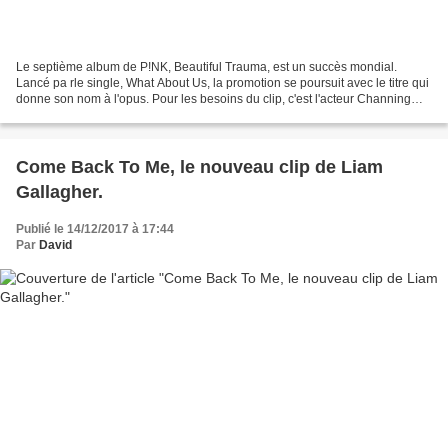
Le septième album de P!NK, Beautiful Trauma, est un succès mondial.
Lancé pa rle single, What About Us, la promotion se poursuit avec le titre qui
donne son nom à l'opus. Pour les besoins du clip, c'est l'acteur Channing
Tatum qui donne la réplique à...
Come Back To Me, le nouveau clip de Liam
Gallagher.
Publié le 14/12/2017 à 17:44
Par
David