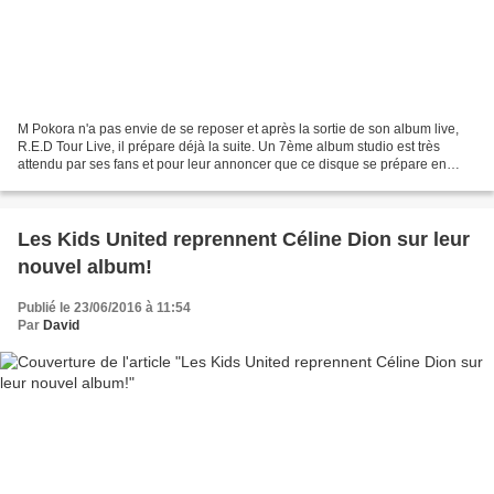
M Pokora n'a pas envie de se reposer et après la sortie de son album live,
R.E.D Tour Live, il prépare déjà la suite. Un 7ème album studio est très
attendu par ses fans et pour leur annoncer que ce disque se prépare en
secret, l'artiste a tenu à teaser...
Les Kids United reprennent Céline Dion sur leur
nouvel album!
Publié le 23/06/2016 à 11:54
Par
David