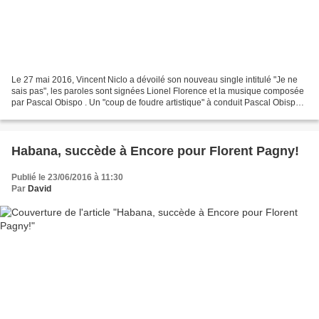
Le 27 mai 2016, Vincent Niclo a dévoilé son nouveau single intitulé "Je ne
sais pas", les paroles sont signées Lionel Florence et la musique composée
par Pascal Obispo . Un "coup de foudre artistique" à conduit Pascal Obispo
et Vincent Niclo à retravailler...
Habana, succède à Encore pour Florent Pagny!
Publié le 23/06/2016 à 11:30
Par
David