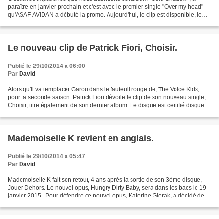
paraître en janvier prochain et c'est avec le premier single "Over my head"
qu'ASAF AVIDAN a débuté la promo. Aujourd'hui, le clip est disponible, le
voici sur Influence !
Le nouveau clip de Patrick Fiori, Choisir.
Publié le 29/10/2014 à 06:00
Par
David
Alors qu'il va remplacer Garou dans le fauteuil rouge de, The Voice Kids,
pour la seconde saison. Patrick Fiori dévoile le clip de son nouveau single,
Choisir, titre également de son dernier album. Le disque est certifié disque
de platine pour plus de...
Mademoiselle K revient en anglais.
Publié le 29/10/2014 à 05:47
Par
David
Mademoiselle K fait son retour, 4 ans après la sortie de son 3ème disque,
Jouer Dehors. Le nouvel opus, Hungry Dirty Baby, sera dans les bacs le 19
janvier 2015 . Pour défendre ce nouvel opus, Katerine Gierak, a décidé de
mettre en avant le titre, R U...