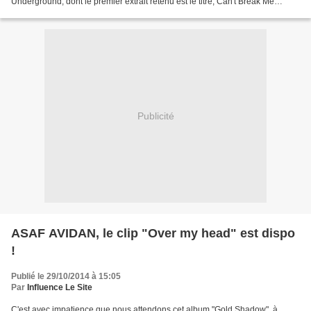
Underground, dont le premier extrait retenu est le titre, Can't Break Me
Down. Pour l'occasion l'anglais...
Publicité
ASAF AVIDAN, le clip "Over my head" est dispo
!
Publié le 29/10/2014 à 15:05
Par
Influence Le Site
C'est avec impatience que nous attendons cet album "Gold Shadow", à