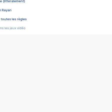
e (littéralement)
im Rayan
 toutes les règles
s les jeux vidéo
us choquant de Rockstar ? - Le scandale BULLY
e plus moche de Steam
du RÊVE tourne au CAUCHEMAR
pendant 8 heures
it… à tort
umiliés par un jeu vidéo
ire - Final Fantasy 8
ti un empire - Age of Empires
story DOFUS