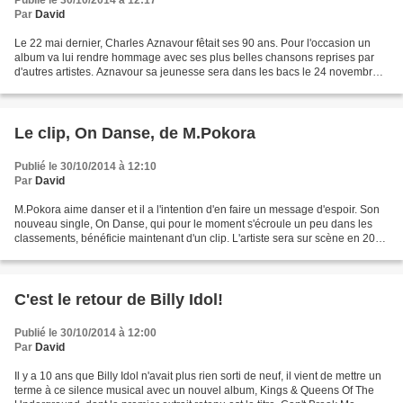
Publié le 30/10/2014 à 12:17
Par
David
Le 22 mai dernier, Charles Aznavour fêtait ses 90 ans. Pour l'occasion un
album va lui rendre hommage avec ses plus belles chansons reprises par
d'autres artistes. Aznavour sa jeunesse sera dans les bacs le 24 novembre
2014. C'est le titre, Emmenez-Moi,...
Le clip, On Danse, de M.Pokora
Publié le 30/10/2014 à 12:10
Par
David
M.Pokora aime danser et il a l'intention d'en faire un message d'espoir. Son
nouveau single, On Danse, qui pour le moment s'écroule un peu dans les
classements, bénéficie maintenant d'un clip. L'artiste sera sur scène en 2015
pour une nouvelle tournée...
C'est le retour de Billy Idol!
Publié le 30/10/2014 à 12:00
Par
David
Il y a 10 ans que Billy Idol n'avait plus rien sorti de neuf, il vient de mettre un
terme à ce silence musical avec un nouvel album, Kings & Queens Of The