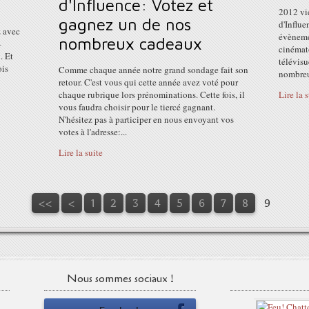
d'Influence: Votez et
2012 vie
gagnez un de nos
d'Influ
z avec
évèneme
nombreux cadeaux
–
cinémat
. Et
télévisu
ois
Comme chaque année notre grand sondage fait son
nombreux
retour. C'est vous qui cette année avez voté pour
chaque rubrique lors prénominations. Cette fois, il
Lire la 
vous faudra choisir pour le tiercé gagnant.
N'hésitez pas à participer en nous envoyant vos
votes à l'adresse:...
Lire la suite
<<
<
1
2
3
4
5
6
7
8
9
Nous sommes sociaux !