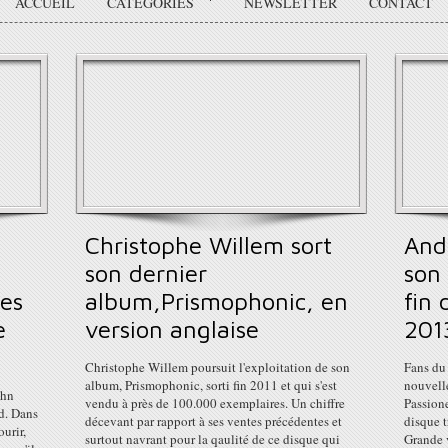
ACCUEIL
CATÉGORIES
NEWSLETTER
CONTACT
Christophe Willem sort
And
son dernier
son
mes
album,Prismophonic, en
fin 
e
version anglaise
201
Christophe Willem poursuit l'exploitation de son
Fans du 
album, Prismophonic, sorti fin 2011 et qui s'est
nouvelle
ohn
vendu à près de 100.000 exemplaires. Un chiffre
Passione
d. Dans
décevant par rapport à ses ventes précédentes et
disque t
urir,
surtout navrant pour la qaulité de ce disque qui
Grande v