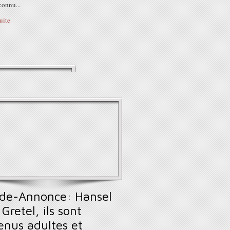
connu...
suite
de-Annonce: Hansel
Gretel, ils sont
enus adultes et