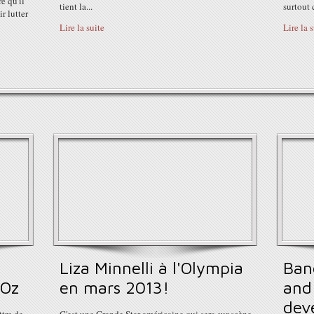
e qu'il
tient la...
surtout 
r lutter
Lire la suite
Lire la 
Liza Minnelli à l'Olympia
Ban
'Oz
en mars 2013!
and 
dev