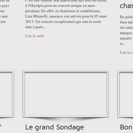
tre de
C'est une Grande Star américaine qui sera sur scène
chas
u pays
à l'Olympia pour un concert unique en mars
ous
prochain. En effet, la chanteuse et comédienne,
e une
Liza Minnelli, annonce son arrivée pour le 05 mars
En génér
cien
2013. Un concert exceptionnel qui sera la seule
bien mêm
date à paris...
été enfe
manger, 
Lire la suite
repartis
et...
Lire la 
"
Le grand Sondage
Bon