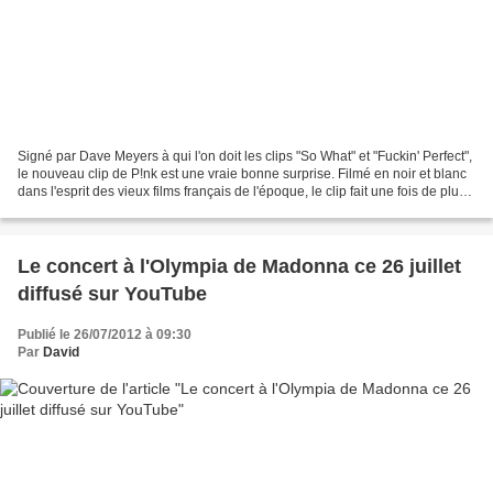
Signé par Dave Meyers à qui l'on doit les clips "So What" et "Fuckin' Perfect",
le nouveau clip de P!nk est une vraie bonne surprise. Filmé en noir et blanc
dans l'esprit des vieux films français de l'époque, le clip fait une fois de plus
la part belle...
Le concert à l'Olympia de Madonna ce 26 juillet
diffusé sur YouTube
Publié le 26/07/2012 à 09:30
Par
David