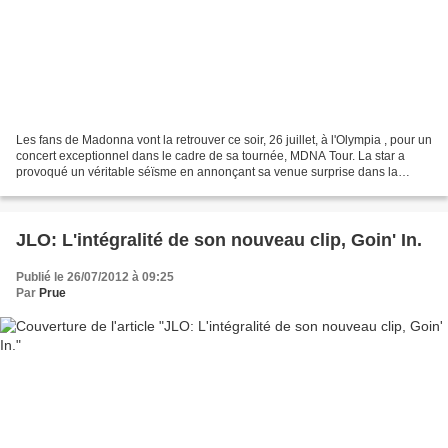
Les fans de Madonna vont la retrouver ce soir, 26 juillet, à l'Olympia , pour un
concert exceptionnel dans le cadre de sa tournée, MDNA Tour. La star a
provoqué un véritable séïsme en annonçant sa venue surprise dans la
mythique salle de concert parisien...
JLO: L'intégralité de son nouveau clip, Goin' In.
Publié le 26/07/2012 à 09:25
Par
Prue