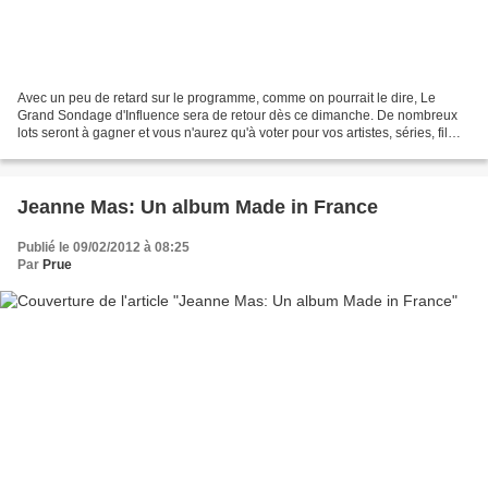
Avec un peu de retard sur le programme, comme on pourrait le dire, Le
Grand Sondage d'Influence sera de retour dès ce dimanche. De nombreux
lots seront à gagner et vous n'aurez qu'à voter pour vos artistes, séries, films,
clips etc de l'année 2011. Les...
Jeanne Mas: Un album Made in France
Publié le 09/02/2012 à 08:25
Par
Prue