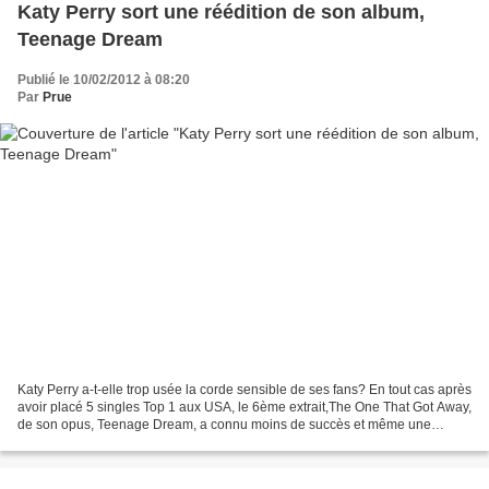
Katy Perry sort une réédition de son album,
Teenage Dream
Publié le 10/02/2012 à 08:20
Par
Prue
Katy Perry a-t-elle trop usée la corde sensible de ses fans? En tout cas après
avoir placé 5 singles Top 1 aux USA, le 6ème extrait,The One That Got Away,
de son opus, Teenage Dream, a connu moins de succès et même une
version remixée du single n'a pas...