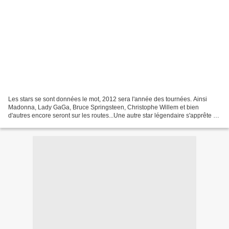
Les stars se sont données le mot, 2012 sera l'année des tournées. Ainsi
Madonna, Lady GaGa, Bruce Springsteen, Christophe Willem et bien
d'autres encore seront sur les routes...Une autre star légendaire s'apprête à
rendre visite à la France. Elton John...