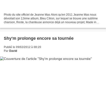
Photo du site officiel de Jeanne Mas Alors qu'en 2011 Jeanne Mas nous
dévoilait son 12ème album, Bleu Citron, sur lequel se trouve une sublime
chanson, Reste, la chanteuse annonce déjà un nouveau projet, Made in
France. Ce 13ème album est annoncé avec...
Shy'm prolonge encore sa tournée
Publié le 09/02/2012 à 08:20
Par
David