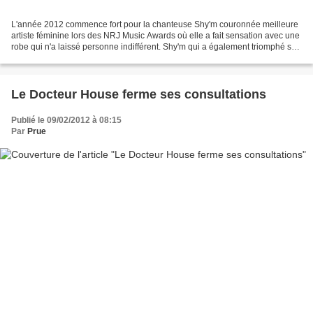
L'année 2012 commence fort pour la chanteuse Shy'm couronnée meilleure
artiste féminine lors des NRJ Music Awards où elle a fait sensation avec une
robe qui n'a laissé personne indifférent. Shy'm qui a également triomphé sur
TF1 en gagnant la saison 2...
Le Docteur House ferme ses consultations
Publié le 09/02/2012 à 08:15
Par
Prue