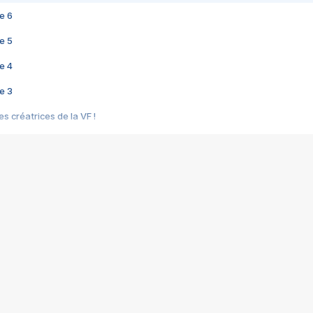
e 6
e 5
e 4
e 3
s créatrices de la VF !
e 2
e 1
e Mektoub My Love arrive enfin ! Rencontre avec Shaïn Boumedine et Sal
i : après Toni en famille
elle réalise le bouleversant Dites lui que je l'aime
ais ! Rencontre autour de Vie privée de Rebecca Zlotowski
 de Marguerite, Grave... Rencontre avec Ella Rumpf