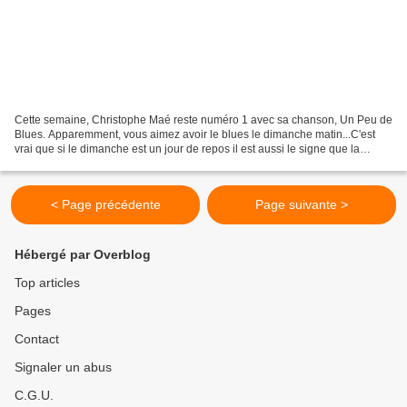
Cette semaine, Christophe Maé reste numéro 1 avec sa chanson, Un Peu de
Blues. Apparemment, vous aimez avoir le blues le dimanche matin...C'est
vrai que si le dimanche est un jour de repos il est aussi le signe que la
semaine se termine et donc le week-end...
< Page précédente
Page suivante >
Hébergé par Overblog
Top articles
Pages
Contact
Signaler un abus
C.G.U.