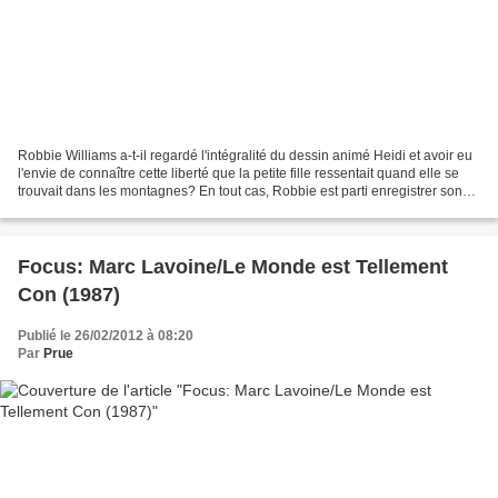
Robbie Williams a-t-il regardé l'intégralité du dessin animé Heidi et avoir eu
l'envie de connaître cette liberté que la petite fille ressentait quand elle se
trouvait dans les montagnes? En tout cas, Robbie est parti enregistrer son
nouvel album au sommet...
Focus: Marc Lavoine/Le Monde est Tellement
Con (1987)
Publié le 26/02/2012 à 08:20
Par
Prue