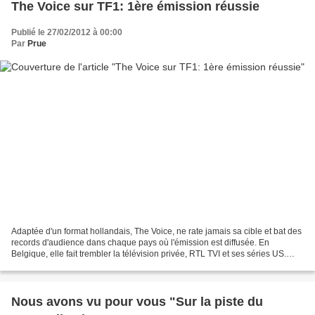
The Voice sur TF1: 1ère émission réussie
Publié le 27/02/2012 à 00:00
Par
Prue
Adaptée d'un format hollandais, The Voice, ne rate jamais sa cible et bat des
records d'audience dans chaque pays où l'émission est diffusée. En
Belgique, elle fait trembler la télévision privée, RTL TVI et ses séries US.
Nous nous demandions ce qui allait...
Nous avons vu pour vous "Sur la piste du