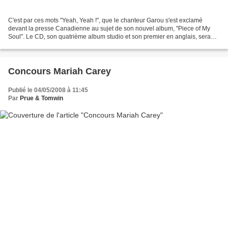
C'est par ces mots "Yeah, Yeah !", que le chanteur Garou s'est exclamé
devant la presse Canadienne au sujet de son nouvel album, "Piece of My
Soul". Le CD, son quatrième album studio et son premier en anglais, sera
disponible chez les disquaires ce mardi...
Concours Mariah Carey
Publié le 04/05/2008 à 11:45
Par
Prue & Tomwin