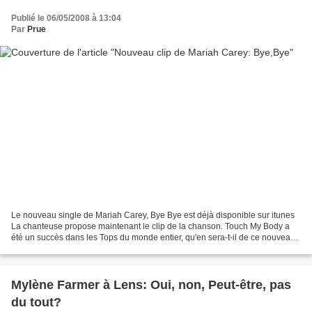
Publié le 06/05/2008 à 13:04
Par
Prue
Le nouveau single de Mariah Carey, Bye Bye est déjà disponible sur itunes
La chanteuse propose maintenant le clip de la chanson. Touch My Body a
été un succès dans les Tops du monde entier, qu'en sera-t-il de ce nouveau
single? Par ailleurs, l'album E=MC2...
Mylène Farmer à Lens: Oui, non, Peut-être, pas
du tout?