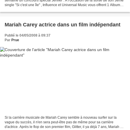
semaine un concours spécial Jenifer . A l'occasion de la sortie de son 3ème
single "Si c'est une île" , Influence et Universal Music vous offrent 1 Album
"Lunatique" 4 singles Comme un...
Mariah Carey actrice dans un film indépendant
Publié le 04/05/2008 à 09:37
Par
Prue
Si la carrière musicale de Mariah Carey semble à nouveau surfer sur la
vague du succès, il n'en sera peut-être pas de même pour sa carrière
d'actrice. Après le flop de son premier film, Glitter, il ya déjà 7 ans, Mariah qui