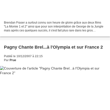
Brendan Fraser a surtout connu son heure de gloire grâce aux deux films
"La Momie 1 et 2" ainsi que pour son interprétation de George de la Jungle
mais après ces quelques succès, il s'est fait plus rare dans les gros
blockbusters américains. Pourtant,...
Pagny Chante Brel...à l'Olympia et sur France 2
Publié le 10/12/2007 à 22:15
Par
Prue