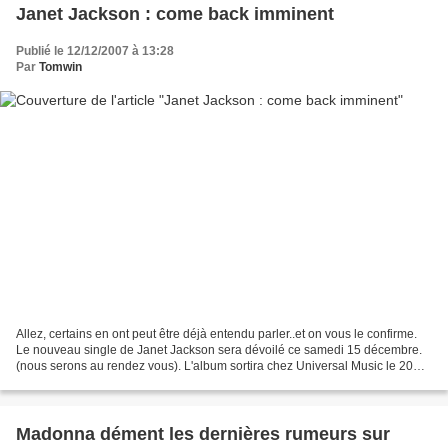
Janet Jackson : come back imminent
Publié le 12/12/2007 à 13:28
Par
Tomwin
Allez, certains en ont peut être déjà entendu parler..et on vous le confirme.
Le nouveau single de Janet Jackson sera dévoilé ce samedi 15 décembre.
(nous serons au rendez vous). L'album sortira chez Universal Music le 20
février prochain au japon. Rendez...
Madonna dément les dernières rumeurs sur