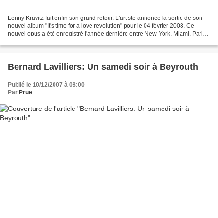
Lenny Kravitz fait enfin son grand retour. L'artiste annonce la sortie de son
nouvel album "It's time for a love revolution" pour le 04 février 2008. Ce
nouvel opus a été enregistré l'année dernière entre New-York, Miami, Paris,
les Bahamas et le Brésil,...
Bernard Lavilliers: Un samedi soir à Beyrouth
Publié le 10/12/2007 à 08:00
Par
Prue