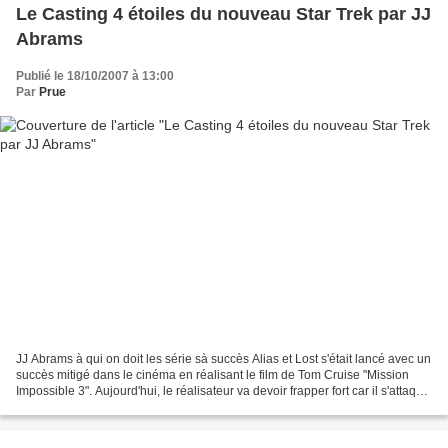
Le Casting 4 étoiles du nouveau Star Trek par JJ
Abrams
Publié le 18/10/2007 à 13:00
Par
Prue
JJ Abrams à qui on doit les série sà succès Alias et Lost s'était lancé avec un
succès mitigé dans le cinéma en réalisant le film de Tom Cruise "Mission
Impossible 3". Aujourd'hui, le réalisateur va devoir frapper fort car il s'attaque
à une franchise...