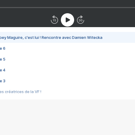
bey Maguire, c'est lui ! Rencontre avec Damien Witecka
e 6
e 5
e 4
e 3
s créatrices de la VF !
e 2
e 1
e Mektoub My Love arrive enfin ! Rencontre avec Shaïn Boumedine et Sal