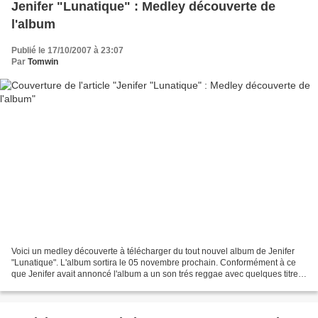
Jenifer "Lunatique" : Medley découverte de
l'album
Publié le 17/10/2007 à 23:07
Par
Tomwin
Voici un medley découverte à télécharger du tout nouvel album de Jenifer
"Lunatique". L'album sortira le 05 novembre prochain. Conformément à ce
que Jenifer avait annoncé l'album a un son trés reggae avec quelques titres
un peu plus rock... Le premier...