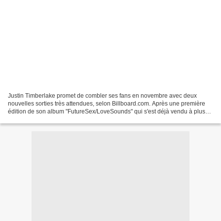
Justin Timberlake promet de combler ses fans en novembre avec deux
nouvelles sorties très attendues, selon Billboard.com. Après une première
édition de son album "FutureSex/LoveSounds" qui s'est déjà vendu à plus
de 8 millions d'exemplaires dans le monde,...