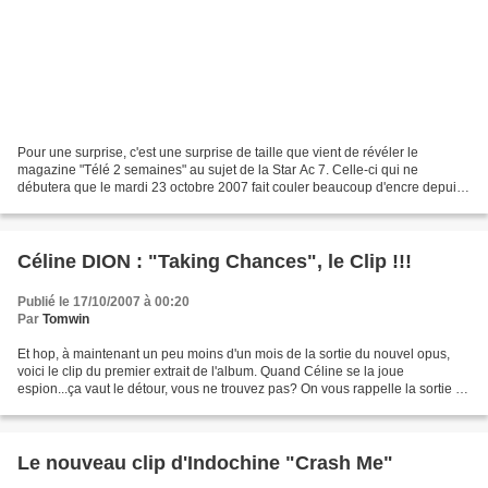
Pour une surprise, c'est une surprise de taille que vient de révéler le
magazine "Télé 2 semaines" au sujet de la Star Ac 7. Celle-ci qui ne
débutera que le mardi 23 octobre 2007 fait couler beaucoup d'encre depuis
quelques semaines. On sait que l'émission...
Céline DION : "Taking Chances", le Clip !!!
Publié le 17/10/2007 à 00:20
Par
Tomwin
Et hop, à maintenant un peu moins d'un mois de la sortie du nouvel opus,
voici le clip du premier extrait de l'album. Quand Céline se la joue
espion...ça vaut le détour, vous ne trouvez pas? On vous rappelle la sortie du
single "Taking chances" le 29...
Le nouveau clip d'Indochine "Crash Me"