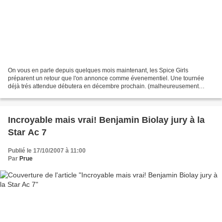
On vous en parle depuis quelques mois maintenant, les Spice Girls
préparent un retour que l'on annonce comme évenementiel. Une tournée
déjà trés attendue débutera en décembre prochain. (malheureusement
toujours aucune date en France) Et surtout un best...
Incroyable mais vrai! Benjamin Biolay jury à la
Star Ac 7
Publié le 17/10/2007 à 11:00
Par
Prue