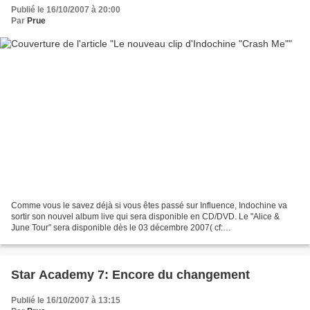
Publié le 16/10/2007 à 20:00
Par
Prue
Comme vous le savez déjà si vous êtes passé sur Influence, Indochine va
sortir son nouvel album live qui sera disponible en CD/DVD. Le "Alice &
June Tour" sera disponible dès le 03 décembre 2007( cf:
http://influence.over-blog.com/article-12959589.html...
Star Academy 7: Encore du changement
Publié le 16/10/2007 à 13:15