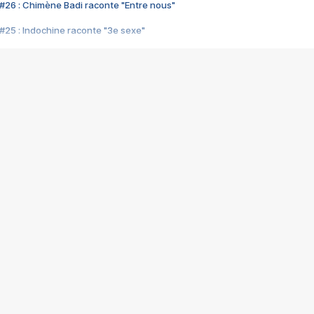
#26 : Chimène Badi raconte "Entre nous"
#25 : Indochine raconte "3e sexe"
#24 : Zaho raconte "C'est chelou"
#23 : Patrick Bruel raconte "Au café des délices"
#22 : Kyo raconte "Le chemin"
#21 : Nolwenn Leroy raconte "Cassé"
#20 : Patrick Hernandez raconte "Born to be alive"
#19 : Lorie raconte "Près de moi"
#18 : Michael Jones raconte "A nos actes manqués" (avec Jean-Jacque
#17 : Khaled raconte "Aïcha"
#16 : Corneille raconte "Parce qu'on vient de loin"
#15 : Indochine raconte "L'aventurier"
14 : Lorie raconte "Sur un air latino"