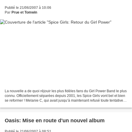
Publié le 21/06/2007 à 10:06
Par
Prue et Tomwin
La nouvelle a de quoi réjouir les plus fidèles fans du Girl Power Band le plus
connu. Officiellement séparées depuis 2001, les Spice Girls vont bel et bien
se reformer ! Melanie C, qui avait jusqu’à maintenant refusé toute tentative
de retour du girls...
Oasis: Mise en route d'un nouvel album
Publié le 21/06/2007 à 08:51