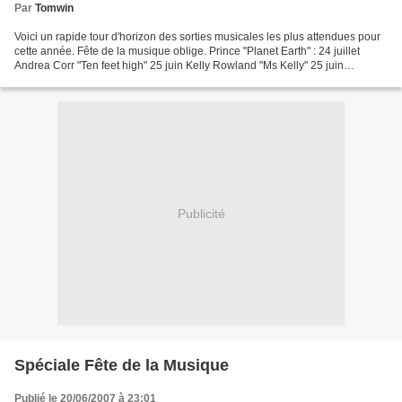
Par
Tomwin
Voici un rapide tour d'horizon des sorties musicales les plus attendues pour
cette année. Fête de la musique oblige. Prince "Planet Earth" : 24 juillet
Andrea Corr "Ten feet high" 25 juin Kelly Rowland "Ms Kelly" 25 juin
Madonna Novembre Britney Spears...
Publicité
Spéciale Fête de la Musique
Publié le 20/06/2007 à 23:01