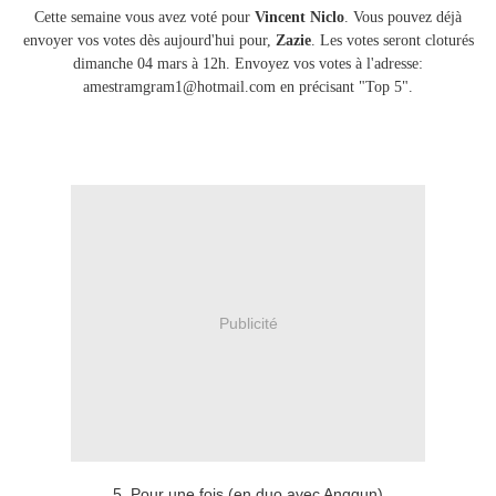
Cette semaine vous avez voté pour
Vincent Niclo
. Vous pouvez déjà
envoyer vos votes dès aujourd'hui pour,
Zazie
. Les votes seront cloturés
dimanche 04 mars à 12h. Envoyez vos votes à l'adresse:
amestramgram1@hotmail.com en précisant "Top 5".
Publicité
5. Pour une fois (en duo avec Anggun)