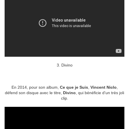
3. Divino
En 2014, pour son album,
Ce que je Suis
,
Vincent Niclo
,
défend son disque avec le titre,
Divino
, qui bénéficie d'un très joli
clip.