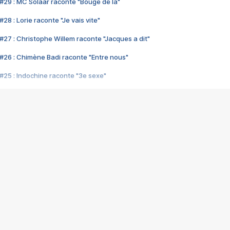
#29 : MC Solaar raconte "Bouge de là"
28 : Lorie raconte "Je vais vite"
#27 : Christophe Willem raconte "Jacques a dit"
#26 : Chimène Badi raconte "Entre nous"
#25 : Indochine raconte "3e sexe"
#24 : Zaho raconte "C'est chelou"
#23 : Patrick Bruel raconte "Au café des délices"
#22 : Kyo raconte "Le chemin"
#21 : Nolwenn Leroy raconte "Cassé"
#20 : Patrick Hernandez raconte "Born to be alive"
#19 : Lorie raconte "Près de moi"
#18 : Michael Jones raconte "A nos actes manqués" (avec Jean-Jacque
#17 : Khaled raconte "Aïcha"