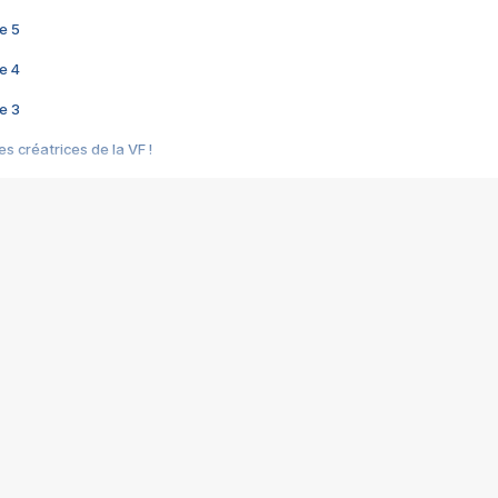
e 5
e 4
e 3
s créatrices de la VF !
e 2
e 1
e Mektoub My Love arrive enfin ! Rencontre avec Shaïn Boumedine et Sal
i : après Toni en famille
elle réalise le bouleversant Dites lui que je l'aime
ais ! Rencontre autour de Vie privée de Rebecca Zlotowski
 de Marguerite, Grave... Rencontre avec Ella Rumpf
 Les Rêveurs, un film intime sur la santé mentale