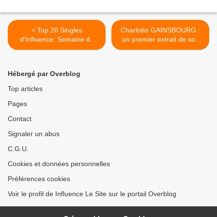
< Top 20 Singles
Charlotte GAINSBOURG :
d'Influence: Semaine du
un premier extrait de son
04.09 au 10.09.2017
nouvel album, co-écrit avec
un Daft Punk >
Hébergé par Overblog
Top articles
Pages
Contact
Signaler un abus
C.G.U.
Cookies et données personnelles
Préférences cookies
Voir le profil de Influence Le Site sur le portail Overblog