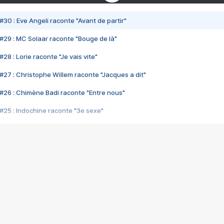
#30 : Eve Angeli raconte "Avant de partir"
#29 : MC Solaar raconte "Bouge de là"
28 : Lorie raconte "Je vais vite"
#27 : Christophe Willem raconte "Jacques a dit"
#26 : Chimène Badi raconte "Entre nous"
#25 : Indochine raconte "3e sexe"
#24 : Zaho raconte "C'est chelou"
#23 : Patrick Bruel raconte "Au café des délices"
#22 : Kyo raconte "Le chemin"
#21 : Nolwenn Leroy raconte "Cassé"
#20 : Patrick Hernandez raconte "Born to be alive"
#19 : Lorie raconte "Près de moi"