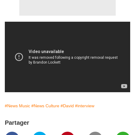
#News Music
#News Culture
#David
#interview
Partager