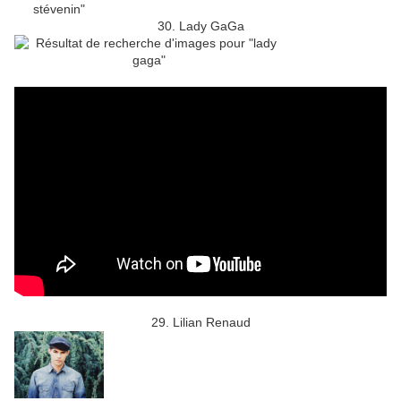
30. Lady GaGa
29. Lilian Renaud