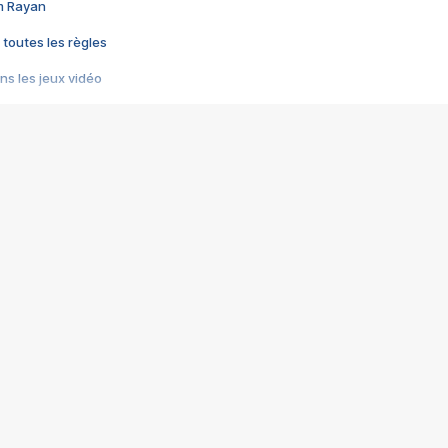
im Rayan
 toutes les règles
s les jeux vidéo
us choquant de Rockstar ? - Le scandale BULLY
e plus moche de Steam
du RÊVE tourne au CAUCHEMAR
pendant 8 heures
it… à tort
umiliés par un jeu vidéo
ire - Final Fantasy 8
ti un empire - Age of Empires
story DOFUS
tard, il crée l'un des pires jeux de tous les temps, MindsEye.