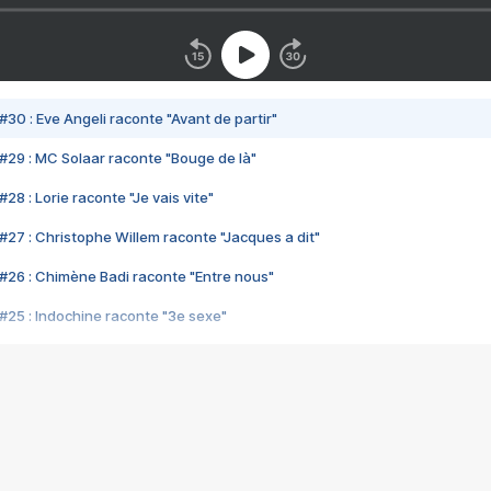
#30 : Eve Angeli raconte "Avant de partir"
#29 : MC Solaar raconte "Bouge de là"
28 : Lorie raconte "Je vais vite"
#27 : Christophe Willem raconte "Jacques a dit"
#26 : Chimène Badi raconte "Entre nous"
#25 : Indochine raconte "3e sexe"
#24 : Zaho raconte "C'est chelou"
#23 : Patrick Bruel raconte "Au café des délices"
#22 : Kyo raconte "Le chemin"
#21 : Nolwenn Leroy raconte "Cassé"