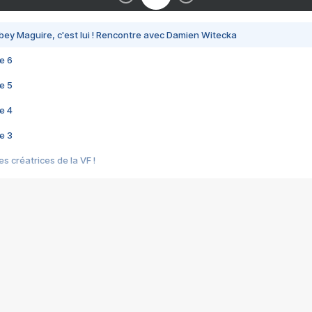
bey Maguire, c'est lui ! Rencontre avec Damien Witecka
e 6
e 5
e 4
e 3
s créatrices de la VF !
e 2
e 1
e Mektoub My Love arrive enfin ! Rencontre avec Shaïn Boumedine et Sal
i : après Toni en famille
elle réalise le bouleversant Dites lui que je l'aime
ais ! Rencontre autour de Vie privée de Rebecca Zlotowski