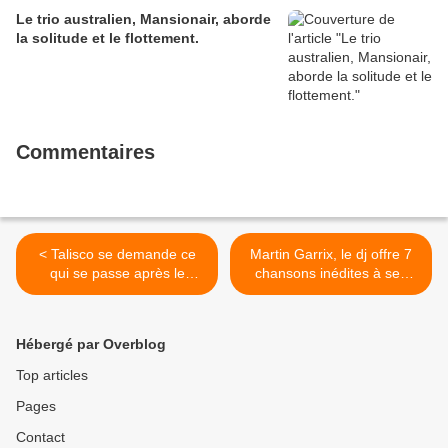
Le trio australien, Mansionair, aborde
la solitude et le flottement.
Commentaires
< Talisco se demande ce
Martin Garrix, le dj offre 7
qui se passe après le
chansons inédites à ses
fameux "The End" dans les
fans. >
films.
Hébergé par Overblog
Top articles
Pages
Contact