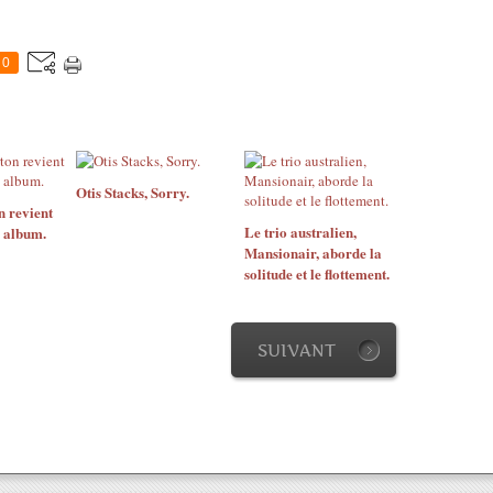
0
Otis Stacks, Sorry.
n revient
Le trio australien,
 album.
Mansionair, aborde la
solitude et le flottement.
SUIVANT