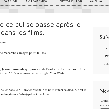
ACCUEIL
CATÉGORIES
NEWSLETTER
CONTACT
e ce qui se passe après le
ans les films.
Sui
39pm
Fa
Twi
RS
Jérôme Amandi
s,
, qui provient de Bordeaux et qui se produit en
rition en 2013 avec un excellent single, Your Wish.
dans les bacs
le 27 janvier prochain
et pour lancer ce disque, c'est le
New
re the picture fades)
qui sert d'éclaireur.
Abonne
article