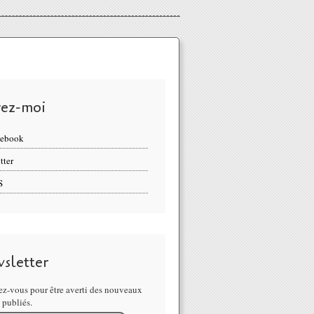
vez-moi
cebook
tter
S
sletter
z-vous pour être averti des nouveaux
s publiés.