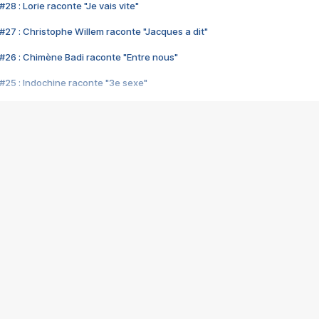
28 : Lorie raconte "Je vais vite"
#27 : Christophe Willem raconte "Jacques a dit"
#26 : Chimène Badi raconte "Entre nous"
#25 : Indochine raconte "3e sexe"
#24 : Zaho raconte "C'est chelou"
#23 : Patrick Bruel raconte "Au café des délices"
#22 : Kyo raconte "Le chemin"
#21 : Nolwenn Leroy raconte "Cassé"
#20 : Patrick Hernandez raconte "Born to be alive"
#19 : Lorie raconte "Près de moi"
#18 : Michael Jones raconte "A nos actes manqués" (avec Jean-Jacque
#17 : Khaled raconte "Aïcha"
#16 : Corneille raconte "Parce qu'on vient de loin"