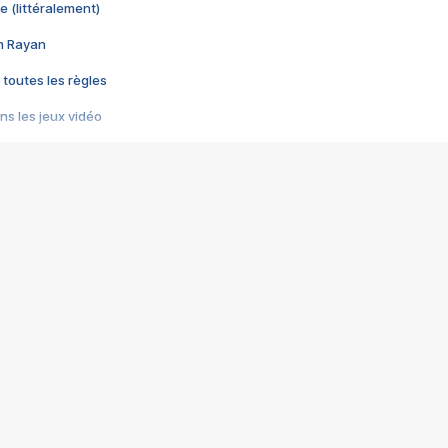
e (littéralement)
im Rayan
 toutes les règles
s les jeux vidéo
us choquant de Rockstar ? - Le scandale BULLY
e plus moche de Steam
du RÊVE tourne au CAUCHEMAR
pendant 8 heures
it… à tort
umiliés par un jeu vidéo
ire - Final Fantasy 8
ti un empire - Age of Empires
story DOFUS