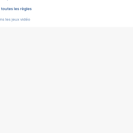
 toutes les règles
s les jeux vidéo
us choquant de Rockstar ? - Le scandale BULLY
e plus moche de Steam
du RÊVE tourne au CAUCHEMAR
pendant 8 heures
it… à tort
umiliés par un jeu vidéo
ire - Final Fantasy 8
ti un empire - Age of Empires
story DOFUS
tard, il crée l'un des pires jeux de tous les temps, MindsEye.