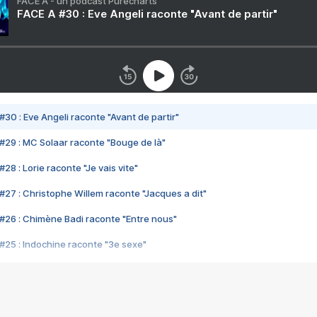
FACE A - un podcast Purecharts
FACE A #30 : Eve Angeli raconte "Avant de partir"
#30 : Eve Angeli raconte "Avant de partir"
#29 : MC Solaar raconte "Bouge de là"
28 : Lorie raconte "Je vais vite"
#27 : Christophe Willem raconte "Jacques a dit"
#26 : Chimène Badi raconte "Entre nous"
#25 : Indochine raconte "3e sexe"
#24 : Zaho raconte "C'est chelou"
#23 : Patrick Bruel raconte "Au café des délices"