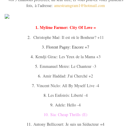
fois, à l'adresse:
amestramgram1@hotmail.com
1. Mylène Farmer: City Of Love =
2.
Christophe Maé: Il est où le Bonheur? +11
3. Florent Pagny: Encore +7
4.
Kendji Girac: Les Yeux de la Mama +3
5.
Emmanuel Moire: Le Chanteur -3
6.
Amir Haddad: J'ai Cherché +2
7.
Vincent Niclo: All By Myself Live -4
8.
Les Enfoirés: Liberté -4
9.
Adele: Hello -4
10.
Sia: Cheap Thrills (E)
11.
Antony Bellicourt: Je suis un Séducteur +4