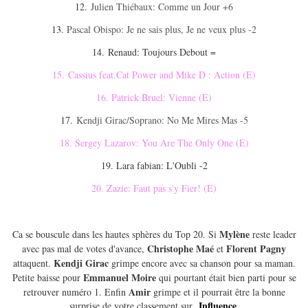
12.
Julien Thiébaux: Comme un Jour +6
13.
Pascal Obispo: Je ne sais plus, Je ne veux plus -2
14. Renaud: Toujours Debout =
15.
Cassius feat.Cat Power and Mike D : Action (E)
16. Patrick Bruel: Vienne (E)
17.
Kendji Girac/Soprano: No Me Mires Mas -5
18. Sergey Lazarov: You Are The Only One (E)
19. Lara fabian: L'Oubli -2
20. Zazie: Faut pas s'y Fier! (E)
Mylène
Ca se bouscule dans les hautes sphères du Top 20. Si
reste leader
Christophe Maé
Florent Pagny
avec pas mal de votes d'avance,
et
Kendji Girac
attaquent.
grimpe encore avec sa chanson pour sa maman.
Emmanuel Moire
Petite baisse pour
qui pourtant était bien parti pour se
Amir
retrouver numéro 1. Enfin
grimpe et il pourrait être la bonne
Influence
surprise de votre classement sur
.