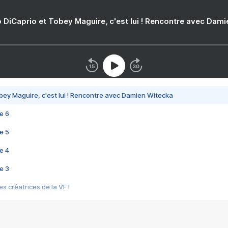
 DiCaprio et Tobey Maguire, c'est lui ! Rencontre avec Dam
bey Maguire, c'est lui ! Rencontre avec Damien Witecka
e 6
e 5
e 4
e 3
s créatrices de la VF !
e 2
e 1