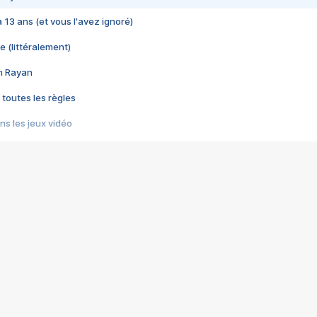
 a 13 ans (et vous l'avez ignoré)
e (littéralement)
im Rayan
 toutes les règles
s les jeux vidéo
us choquant de Rockstar ? - Le scandale BULLY
e plus moche de Steam
du RÊVE tourne au CAUCHEMAR
pendant 8 heures
it… à tort
umiliés par un jeu vidéo
ire - Final Fantasy 8