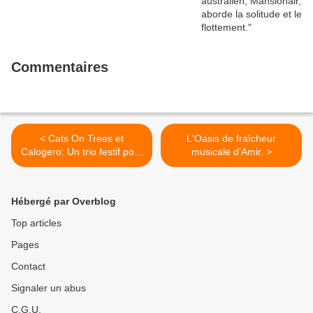
Commentaires
< Cats On Trees et
L'Oasis de fraîcheur
Calogero: Un trio festif pour
musicale d'Amir. >
le single, Jimmy.
Hébergé par Overblog
Top articles
Pages
Contact
Signaler un abus
C.G.U.