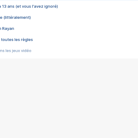
 a 13 ans (et vous l'avez ignoré)
e (littéralement)
im Rayan
 toutes les règles
s les jeux vidéo
us choquant de Rockstar ? - Le scandale BULLY
e plus moche de Steam
du RÊVE tourne au CAUCHEMAR
pendant 8 heures
it… à tort
umiliés par un jeu vidéo
ire - Final Fantasy 8