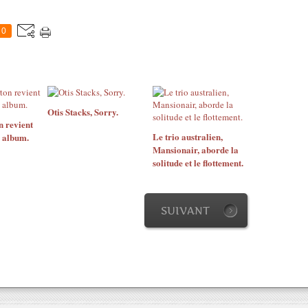
0
Otis Stacks, Sorry.
n revient
Le trio australien,
 album.
Mansionair, aborde la
solitude et le flottement.
SUIVANT