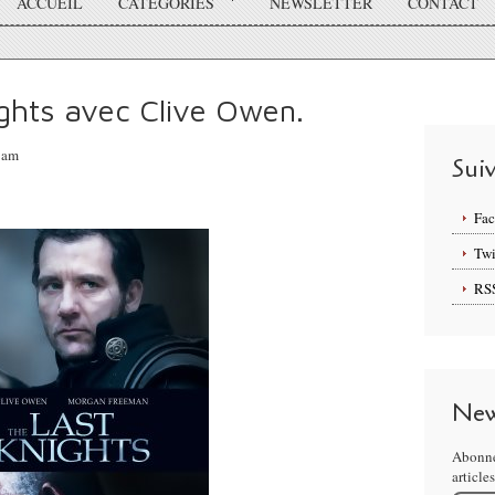
ACCUEIL
CATÉGORIES
NEWSLETTER
CONTACT
ghts avec Clive Owen.
05am
Sui
Fa
Twi
RS
New
Abonne
article