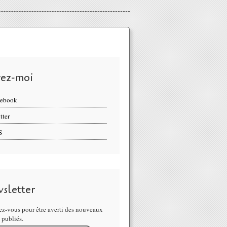
vez-moi
cebook
tter
S
sletter
z-vous pour être averti des nouveaux
s publiés.