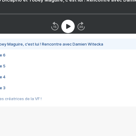
bey Maguire, c'est lui ! Rencontre avec Damien Witecka
e 6
e 5
e 4
e 3
s créatrices de la VF !
e 2
e 1
e Mektoub My Love arrive enfin ! Rencontre avec Shaïn Boumedine et Sal